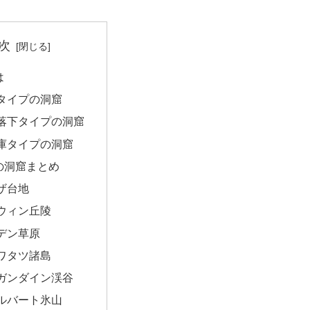
次
は
タイプの洞窟
落下タイプの洞窟
庫タイプの洞窟
の洞窟まとめ
ザ台地
ウィン丘陵
デン草原
ワタツ諸島
ガンダイン渓谷
ルバート氷山