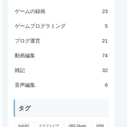
ゲームの録画
23
ゲームプログラミング
5
ブログ運営
21
動画編集
74
雑記
32
音声編集
6
タグ
AviUtl2
クラフトピア
OBS Studio
VRM