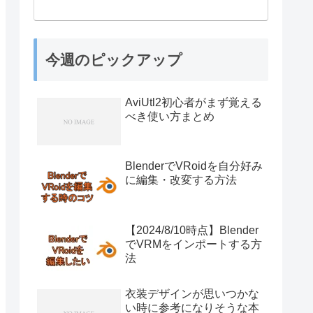
今週のピックアップ
AviUtl2初心者がまず覚える
べき使い方まとめ
BlenderでVRoidを自分好み
に編集・改変する方法
【2024/8/10時点】Blender
でVRMをインポートする方
法
衣装デザインが思いつかな
い時に参考になりそうな本