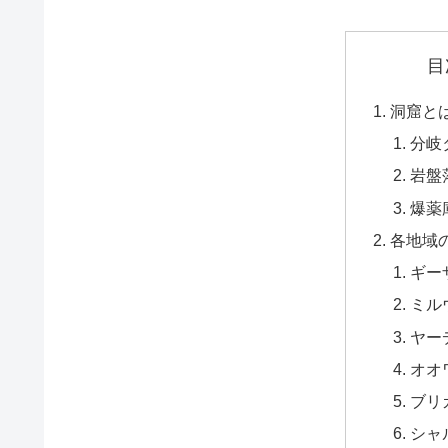
目
洞窟と
分岐
岩盤
爆薬
各地域
ギー
ミル
ヤー
オオ
ブリ
シャ