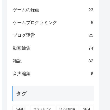
ゲームの録画
23
ゲームプログラミング
5
ブログ運営
21
動画編集
74
雑記
32
音声編集
6
タグ
AviUtl2
クラフトピア
OBS Studio
VRM