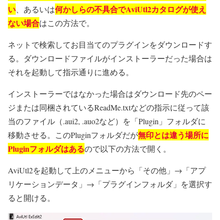
い
何かしらの不具合でAviUtl2カタログが使え
、あるいは
ない場合
はこの方法で。
ネットで検索してお目当てのプラグインをダウンロードす
る。ダウンロードファイルがインストーラーだった場合は
それを起動して指示通りに進める。
インストーラーではなかった場合はダウンロード先のペー
ジまたは同梱されているReadMe.txtなどの指示に従って該
当のファイル（.aui2, .auo2など）を「Plugin」フォルダに
無印とは違う場所に
移動させる。このPluginフォルダだが
Pluginフォルダはある
ので以下の方法で開く。
AviUtl2を起動して上のメニューから「その他」→「アプ
リケーションデータ」→「プラグインフォルダ」を選択す
ると開ける。