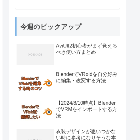
今週のピックアップ
AviUtl2初心者がまず覚える
べき使い方まとめ
BlenderでVRoidを自分好み
に編集・改変する方法
【2024/8/10時点】Blender
でVRMをインポートする方
法
衣装デザインが思いつかな
い時に参考になりそうな本