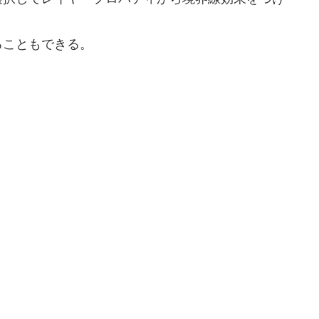
エイリアスを調整する。
ーを作成して、境界線効果をつけたレイヤーをそのフ
選択してレイヤープロパティから境界線効果をつけ
ることもできる。