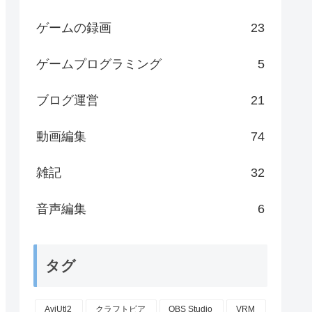
ゲームの録画
23
ゲームプログラミング
5
ブログ運営
21
動画編集
74
雑記
32
音声編集
6
タグ
AviUtl2
クラフトピア
OBS Studio
VRM