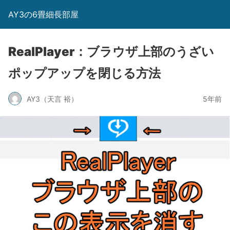
AY3の6畳細長部屋
RealPlayer：ブラウザ上部のうざい
ポップアップを閉じる方法
AY3（天言 裕）
5年前