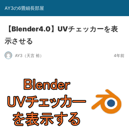
AY3の6畳細長部屋
【Blender4.0】UVチェッカーを表
示させる
AY3（天言 裕）
4年前